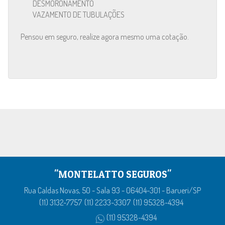
DESMORONAMENTO
VAZAMENTO DE TUBULAÇÕES
Pensou em seguro, realize agora mesmo uma cotação.
"MONTELATTO SEGUROS"
Rua Caldas Novas, 50 - Sala 93 - 06404-301 - Barueri/SP
(11) 3132-7757
(11) 2233-3307
(11) 95328-4394
(11) 95328-4394