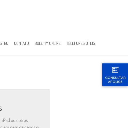
ISTRO
CONTATO
BOLETIM ONLINE
TELEFONES ÚTEIS
CONSULTAR
APÓLICE
s
, iPad ou outros
nto em caso de danos ou