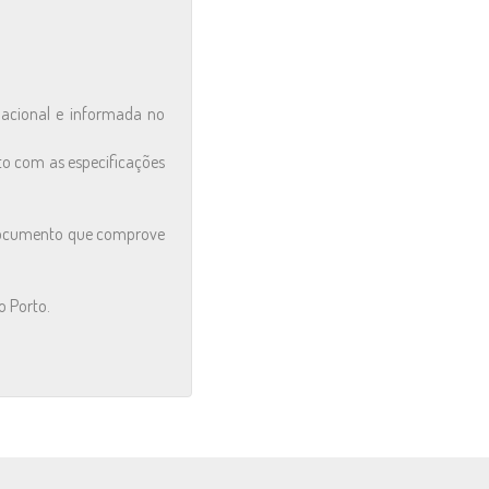
nacional e informada no
to com as especificações
 documento que comprove
o Porto.