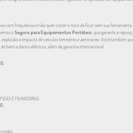
e com frequência e não quer correr o risco de ficar sem sua ferramenta 
vemos o
Seguro para Equipamentos Portáteis
, que garante a repos
o, explosão e impacto de veículos terrestres e aeronaves. Você também p
de bens e danos elétricos, além de garantia internacional.
S:
FICAS E FILMADORAS
S:
e roubo